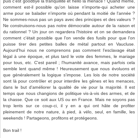
puis c'est goodbye la tranquillité et hello la menace ! Quand même,
comment est-il possible qu'on laisse n'importe-qui acheter une
arme pour se balader n'importe où pendant la moitié de l'année ?
Ne sommes-nous pas un pays avec des principes et des valeurs ?
Ne construisons-nous pas notre démocratie autour de la raison et
du rationnel ? Un jour on regardera l'histoire et on se demandera
comment c'était possible que l'on vende des fusils pour que l'on
puisse tirer des petites balles de métal partout en Vaucluse.
Aujourd'hui nous ne comprenons pas comment l'esclavage était
légal à une époque, et plus tard le vote des femmes, le mariage
pour tous, etc. C'est pareil ; l'humanité avance, mais parfois cela
semble lent quand même ! Heureusement que nous évoluons et
que généralement la logique s'impose. Les lois de notre société
sont là pour contrôler et pour interdire les gênes et les menaces,
dans le but d'améliorer la qualité de vie pour la majorité. Il est
temps que nous changions de politique vis-à-vis des armes, et de
la chasse. Que ce soit aux US ou en France. Mais ne soyons pas
trop lents sur ce coup-ci, il y en a qui ont hâte de profiter
pleinement de notre nature, à pied, à vélo, seul, en famille, les
weekends ! Partageons, profitons et protégeons.
Bon trail !