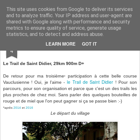
www.andysymonds.fr : les courses, les photos, les dessins...
This site uses cookies from Google to deliver its services
and to analyze traffic. Your IP address and user-agent are
BLOG
DRAW
RACE
RUN
shared with Google along with performance and security
metrics to ensure quality of service, generate usage
statistics, and to detect and address abuse.
OCT
LEARN MORE
GOT IT
Trail de Saint Didier
4
Le Trail de Saint Didier, 29km 900m D+
De retour pour ma troisième
participation à cette belle course
*
le Trail de Saint Didier
Vauclusienne ! Oui, je l'aime -
! Pour son
parcours, pour son organisation et parce que c'est un des trails les
plus proches de chez moi. Sans parler des quelques bouteilles de
rouge et de miel que l'on peut gagner si ça se passe bien :-)
*après
2014
et
2016
Le départ du village