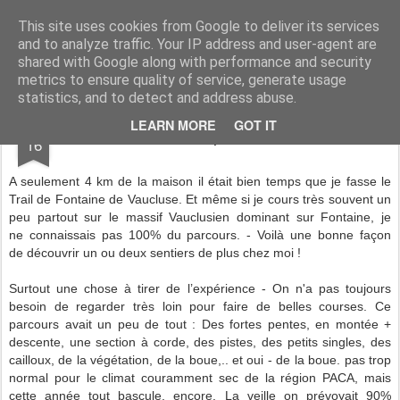
www.andysymonds.fr : les courses, les photos, les dessins...
This site uses cookies from Google to deliver its services
and to analyze traffic. Your IP address and user-agent are
BLOG
DRAW
RACE
RUN
shared with Google along with performance and security
metrics to ensure quality of service, generate usage
statistics, and to detect and address abuse.
FEB
LEARN MORE
GOT IT
Fontaines de pluie et de soleil
16
A seulement 4 km de la maison il était bien temps que je fasse le
Trail de Fontaine de Vaucluse. Et même si je cours très souvent un
peu partout sur le massif Vauclusien dominant sur Fontaine, je
ne connaissais pas 100% du parcours. - Voilà une bonne façon
de découvrir un ou deux sentiers de plus chez moi !
Surtout une chose à tirer de l’expérience - On n'a pas toujours
besoin de regarder très loin pour faire de belles courses. Ce
parcours avait un peu de tout : Des fortes pentes, en montée +
descente, une section à corde, des pistes, des petits singles, des
cailloux, de la végétation, de la boue,.. et oui - de la boue. pas trop
normal pour le climat couramment sec de la région PACA, mais
cette année tout bascule, encore. La veille on prévoyait 90%