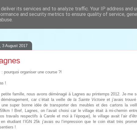
deliver its services and to analyze traffic. Your IP address and 
formance and security metrics to ensure quality of service, gen
ses, les photos, les dessins...
abuse.
, 3 August 2017
agnes
s
: pourquoi organiser une course ?!
as !
 petite famille, nous avons déménagé à Lagnes au printemps 2012. Je me 
 déménagement, car c’était la veille de
la Sainte Victoire
et j’avais trouv
s une super bonne idée de transporter des meubles et des cartons la veil
59km ! Bref, Lagnes, on l’avait choisi car le village était à mi-chemin entr
s travails respectifs à Carole et moi à l’époque), le village avait l’air d’êtr
en étudiant l’IGN 25k j’avais eu l’impression que le coin était très prome
entiers !