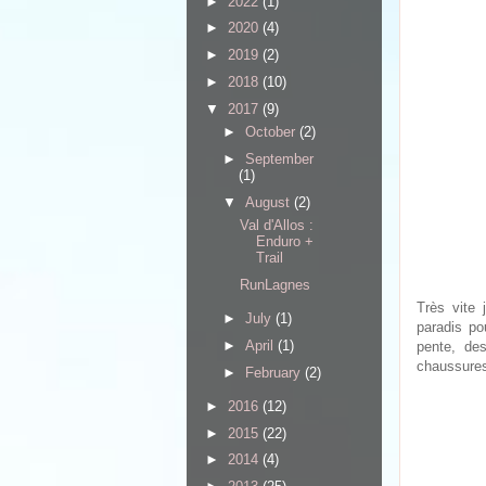
►
2022
(1)
►
2020
(4)
►
2019
(2)
►
2018
(10)
▼
2017
(9)
►
October
(2)
►
September
(1)
▼
August
(2)
Val d'Allos :
Enduro +
Trail
RunLagnes
Très vite
►
July
(1)
paradis po
►
April
(1)
pente, de
chaussure
►
February
(2)
►
2016
(12)
►
2015
(22)
►
2014
(4)