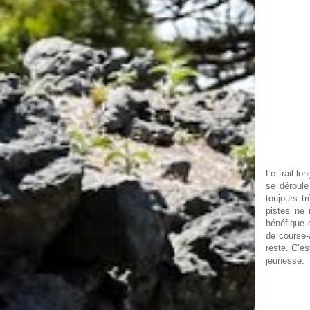
Le trail lo
se déroule
toujours t
pistes ne 
bénéfique d
de course-
reste. C’e
jeunesse.