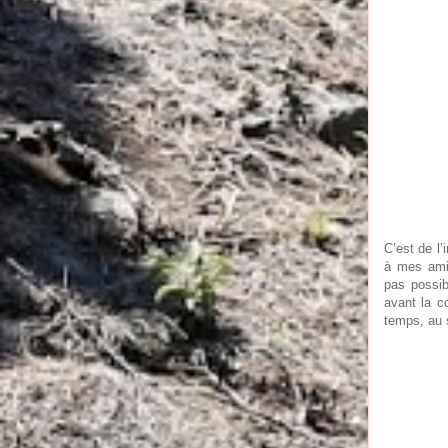
C’est de l’
à mes amis
pas possib
avant la c
temps, au 