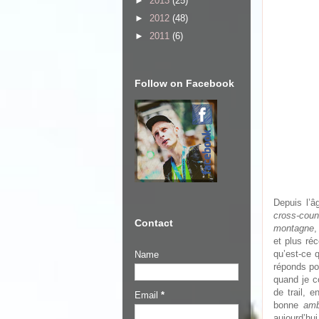
►
2013
(25)
►
2012
(48)
►
2011
(6)
Follow on Facebook
Depuis l’â
cross-coun
Contact
montagne
,
et plus ré
qu’est-ce 
Name
réponds pou
quand je c
de trail, 
Email
*
bonne
amb
aujourd’hu