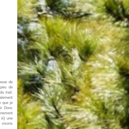
 boue de
 peu de
; du
trail
,
nalement
e que je
ir. Donc
vénement
 iii) une
 visons