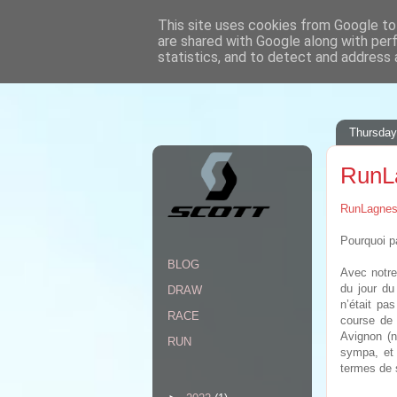
This site uses cookies from Google to 
are shared with Google along with per
www.andysymonds.fr : les cour
statistics, and to detect and address 
Thursday
RunL
RunLagne
Pourquoi p
BLOG
Avec notre
du jour du
DRAW
n’était pa
RACE
course de 
Avignon (no
RUN
sympa, et 
termes de s