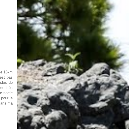
 le 13km
’est pas
ucles de
ême très
ne sortie
 pour le
 dans ma