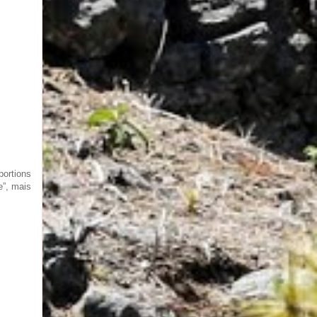
ortions
e”, mais