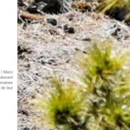
 ! Merci
plement
emaines
 de leur