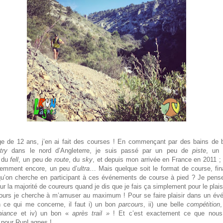
ge de 12 ans, j’en ai fait des courses ! En commençant par des bains de
try
dans le nord d’Angleterre, je suis passé par un peu de
piste
, un
 du
fell
, un peu de
route
, du
sky
, et depuis mon arrivée en France en 2011 
cemment encore, un peu d’
ultra
… Mais quelque soit le format de course, fi
qu’on cherche en participant à ces événements de course à pied ? Je pens
r la majorité de coureurs quand je dis que je fais ça simplement pour le plais
ours je cherche à m’amuser au maximum ! Pour se faire plaisir dans un é
en ce qui me concerne, il faut i) un bon
parcours
, ii) une belle
compétition
,
iance
et iv) un bon «
après trail »
! Et c’est exactement ce que nous
i pour RunLagnes !