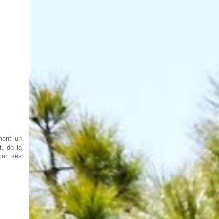
ment un
t, de la
cer ses