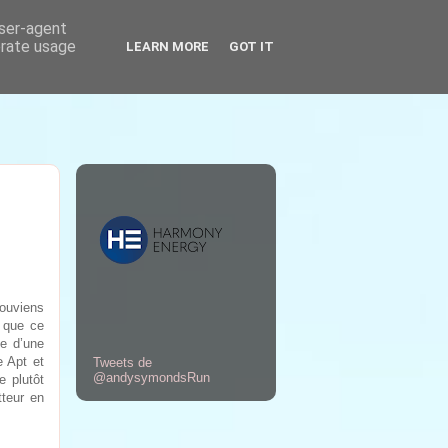
user-agent
erate usage
LEARN MORE
GOT IT
souviens
é que ce
le d’une
e Apt et
Tweets de
@andysymondsRun
e plutôt
tteur en