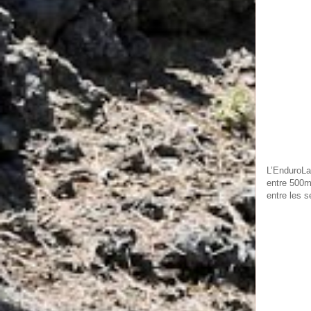
L’EnduroLa
entre 500m
entre les 