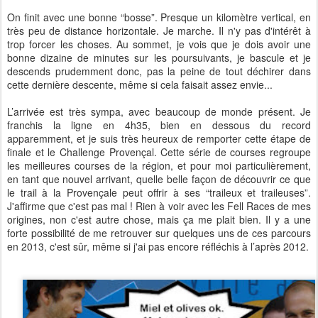
On finit avec une bonne “bosse”. Presque un kilomètre vertical, en
très peu de distance horizontale. Je marche. Il n'y pas d'intérêt à
trop forcer les choses. Au sommet, je vois que je dois avoir une
bonne dizaine de minutes sur les poursuivants, je bascule et je
descends prudemment donc, pas la peine de tout déchirer dans
cette dernière descente, même si cela faisait assez envie...
L’arrivée est très sympa, avec beaucoup de monde présent. Je
franchis la ligne en 4h35, bien en dessous du record
apparemment, et je suis très heureux de remporter cette étape de
finale et le Challenge Provençal. Cette série de courses regroupe
les meilleures courses de la région, et pour moi particulièrement,
en tant que nouvel arrivant, quelle belle façon de découvrir ce que
le trail à la Provençale peut offrir à ses “traileux et traileuses”.
J'affirme que c'est pas mal ! Rien à voir avec les Fell Races de mes
origines, non c'est autre chose, mais ça me plait bien. Il y a une
forte possibilité de me retrouver sur quelques uns de ces parcours
en 2013, c'est sûr, même si j'ai pas encore réfléchis à l’après 2012.