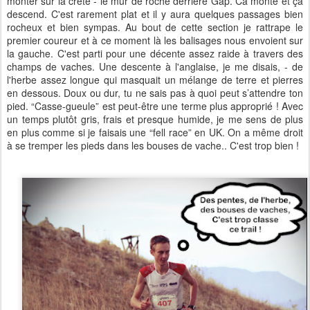
monter sur la crête - le mur de roche derrière Gap. Ca monte et ça
descend. C'est rarement plat et il y aura quelques passages bien
rocheux et bien sympas. Au bout de cette section je rattrape le
premier coureur et à ce moment là les balisages nous envoient sur
la gauche. C'est parti pour une décente assez raide à travers des
champs de vaches. Une descente à l'anglaise, je me disais, - de
l'herbe assez longue qui masquait un mélange de terre et pierres
en dessous. Doux ou dur, tu ne sais pas à quoi peut s’attendre ton
pied. “Casse-gueule” est peut-être une terme plus approprié ! Avec
un temps plutôt gris, frais et presque humide, je me sens de plus
en plus comme si je faisais une “fell race” en UK. On a même droit
à se tremper les pieds dans les bouses de vache.. C'est trop bien !