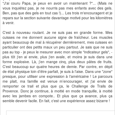
"J'ai couru Papa, je peux en avoir un maintenant ?"... (Mais ne
vous inquiétez pas, je ne nourris pas mes enfants avec des gels.
Ben, pas que des gels en tout cas !)... Les trois m'encouragent et je
repars sur la section suivante davantage motivé pour les kilomètres
à venir.
C'est à nouveau roulant. Je ne suis pas en grande forme. Mes
cuisses ne me donnent aucune signe de fraîcheur. Les muscles
ayant beaucoup de mal à récupérer dernièrement, mes cuisses en
particulier ont des petits maux un peu partout. Je sais que ne suis
pas au top - je peux le mesurer avec mon simple "indicateur gels", -
plus tôt j'en ai envie, plus j'en avale, et moins je suis dans une
forme explosive. Là, j’en mange cinq, plus deux pâtes de fruits.
C'est beaucoup sur quatre heures de demie. Par contre, en dépit
de état physique loin d’être parfait, je suis à l'aise. Dans une "zone"
presque, pour utiliser une expression à l'américaine ! Le parcours
me plait, ma famille est venue m’encourager, et j'ai envie de
remporter ce trail et plus que ça, le Challenge de Trails de
Provence. Donc je continue, à moitié en mode tranquille, à moitié
avec les jambes en compote.. Et plus que ça avance, plus ça
semble devenir facile. En fait, c'est une expérience assez bizarre !