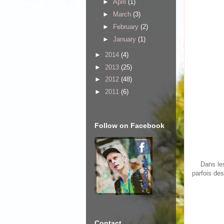
►
April
(1)
►
March
(3)
►
February
(2)
►
January
(1)
►
2014
(4)
►
2013
(25)
►
2012
(48)
►
2011
(6)
Follow on Facebook
Dans les
parfois de
Contact