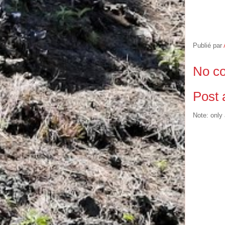
Publié par
No c
Post
Note: only