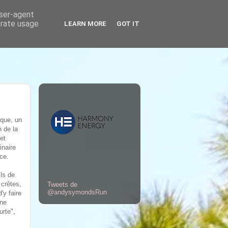
user-agent
erate usage
LEARN MORE
GOT IT
ique, un
n de la
et
inaire
nce.
ils de
 crêtes,
Tweets de
@andysymondsRun
'y faire
une
urte",