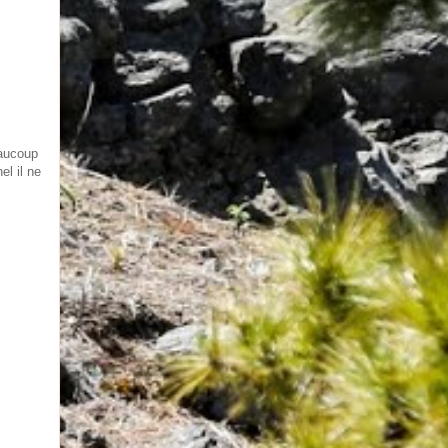
eaucoup
el il ne