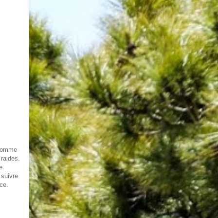
 comme
 raides.
e
 suivre
ce.