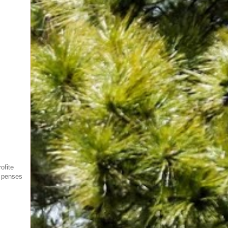
ofite
u penses