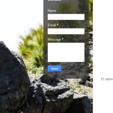
Name
Email
*
Message
*
Et atten