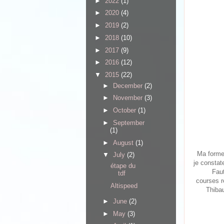
►
2022
(1)
►
2020
(4)
►
2019
(2)
►
2018
(10)
►
2017
(9)
►
2016
(12)
▼
2015
(22)
►
December
(2)
►
November
(3)
►
October
(1)
►
September
(1)
►
August
(1)
Ma forme 
▼
July
(2)
je constat
étape du
Faut
tdf
courses r
Altispeed
Thibau
►
June
(2)
►
May
(3)