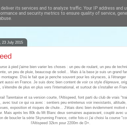
deliver its services and to analyze traffic. Your IP address and 
formance and security metrics to ensure quality of service, gen
ses, les photos, les dessins...
abuse.
, 23 July 2015
peed
urse à pied j'aime bien varier les choses : un peu de roulant, un peu de techn
nte, un peu de pluie, beaucoup de soleil... Mais à la base je suis un grand fa
 montagne. D'où le fait que je penche souvent pour les skyraces, à l'étranger 
nt aussi en France. Je suis donc bien content de voir ce style d'épreuve, orig
ie, s'étendre de plus en plus vers l'international, et surtout de s'installer en Fra
rail Tarentaise et sa version courte, l'Altispeed, font parti du club de vrais "tra
 avec tout ce qui va avec : sentiers peu entretenus voir inexistants, altitude,
ues, exposition et risques de chute... J'étais donc bien évidemment motivé d
ur. Mais après les 80k du Mt Blanc deux semaines auparavant, couplé avec 
on de boucler la série Skyrunning France, cette fois-ci j'ai choisi la course "co
l'Altispeed 32km pour 2200m de D+.