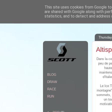
This site uses cookies from Google to 
are shared with Google along with per
www.andysymonds.fr : les cour
statistics, and to detect and address 
Thursday
Altis
Dans la co
peu de pe
haute
maintena
BLOG
d'Ital
DRAW
Le Ice T
RACE
montagne",
sommets, v
RUN
un to
motivati