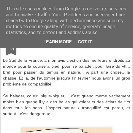
www.andysymonds.fr : les courses, les photos, les dessins...
This site uses cookies from Google to deliver its services
and to analyze traffic. Your IP address and user-agent are
BLOG
DRAW
RACE
RUN
shared with Google along with performance and security
metrics to ensure quality of service, generate usage
statistics, and to detect and address abuse.
FEB
LEARN MORE
GOT IT
Guns or runs ?
13
Le Sud de la France, à mon avis c'est un des meilleurs endroits au
monde pour la course à pied, pour se balader, pour faire du vtt,..
bref pour passer du temps en nature... A part une chose.. la
chasse. Et là, de l'automne jusqu'à fin février nous avons un
gros
problème de compatibilité.
Se balader, courir, pique-niquer,... c'est quand même vachement
moins bien quand il y a des balles qui volent et des éclats de tirs
dans tous les sens. L’aspect nature / tranquillité est perdu, et
surtout - c'est dangereux.