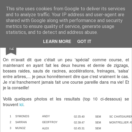
www.andysymonds.fr : les courses, les photos, les dessins...
This site uses cookies from Google to deliver its services
and to analyze traffic. Your IP address and user-agent are
BLOG
DRAW
RACE
RUN
shared with Google along with performance and security
metrics to ensure quality of service, generate usage
statistics, and to detect and address abuse.
DEC
LEARN MORE
GOT IT
Hivernatrail
12
On m'avait dit que c'était un peu 'spécial' comme course, et
maintenant en ayant fait les deux heures et demie de zigzags,
bosses raides, sauts de racines, accélérations, freinages, 'salsa'
entre arbres,... je peux honnêtement dire que c'est vraiment le cas.
Je n'ai franchement jamais fait une course pareille dans ma vie! Et
je la conseille!
Voilà quelques photos et les resultats (top 10 ci-dessous) se
trouvent
ici
.
1
SYMONDS
ANDY
02:35:40
SEM
SC CHATEAURE
2
SARRAN
GEOFFROY
02:39:47
SEM
MONTPELLIER
A
3
MUNOZ
ALEX
02:45:31
SEM