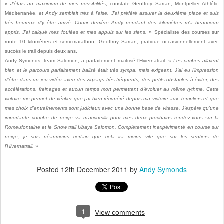
« J’étais au maximum de mes possibilités
, constate Geoffroy Sarran,
Montpellier Athlétic
Méditerranée,
et Andy semblait très à l’aise. J’ai préféré assurer la deuxième place et suis
très heureux d’y être arrivé. Courir derrière Andy pendant des kilomètres m’a beaucoup
appris. J’ai calqué mes foulées et mes appuis sur les siens. »
Spécialiste des courses sur
route 10 kilomètres et semi-marathon, Geoffroy Sarran, pratique occasionnellement avec
succès le trail depuis deux ans.
Andy Symonds
, team Salomon, a parfaitement maitrisé l’Hivernatrail.
« Les jambes allaient
bien et le parcours parfaitement balisé était très sympa, mais exigeant. J’ai eu l’impression
d’être dans un jeu vidéo avec des zigzags très fréquents, des petits obstacles à éviter, des
accélérations, freinages et aucun temps mort permettant d’évoluer au même rythme. Cette
victoire me permet de vérifier que j’ai bien récupéré depuis ma victoire aux Templiers et que
mes choix d’entraînements sont judicieux avec une bonne base de vitesse. J’espère qu’une
importante couche de neige va m’accueillir pour mes deux prochains rendez-vous sur la
Romeufontaine et le Snow trail Ubaye Salomon. Complètement inexpérimenté en course sur
neige, je suis néanmoins certain que cela ira moins vite que sur les sentiers de
l’Hivernatrail. »
Posted
12th December 2011
by
Andy Symonds
1
View comments