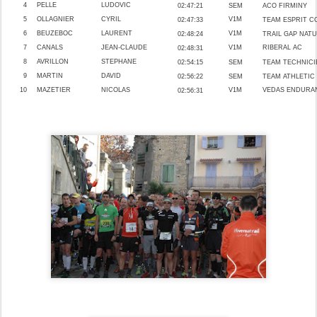
4
PELLE
LUDOVIC
02:47:21
SEM
ACO
FIRMINY
5
OLLAGNIER
CYRIL
V1M
02:47:33
TEAM
ESPRIT 
6
BEUZEBOC
LAURENT
V1M
02:48:24
TRAIL
GAP
NATU
7
CANALS
JEAN-CLAUDE
V1M
RIBERAL AC
02:48:31
8
AVRILLON
STEPHANE
02:54:15
SEM
TEAM
TECHNICI
9
MARTIN
DAVID
02:56:22
SEM
TEAM
ATHLETIC
10
MAZETIER
NICOLAS
V1M
VEDAS ENDURA
02:56:31