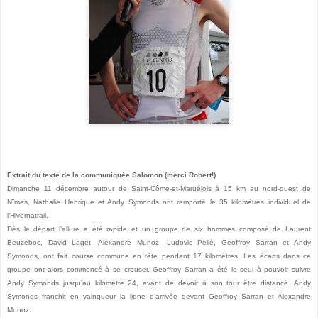
Extrait du texte de la communiquée Salomon (merci Robert!)
Dimanche 11 décembre autour de
Saint-Côme-et-Maruéjols à 15 km au nord-ouest de
Nîmes, Nathalie Henrique et
Andy Symonds
ont remporté le 35 kilomètres individuel de
l’Hivernatrail.
Dès le départ l’allure a été rapide et un groupe de six hommes composé de Laurent
Beuzeboc, David Laget,
Alexandre Munoz, Ludovic Pellé,
Geoffroy Sarran et
Andy
Symonds
, ont fait course commune en tête pendant 17 kilomètres. Les écarts dans ce
groupe ont alors commencé à se creuser. Geoffroy Sarran a été le seul à pouvoir suivre
Andy Symonds
jusqu’au kilomètre 24, avant de devoir à son tour être distancé.
Andy
Symonds
franchit en vainqueur la ligne d’arrivée devant
Geoffroy Sarran et
Alexandre
Munoz.